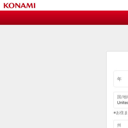
年
国/地
※お住ま
州